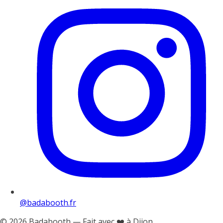
@badabooth.fr
© 2026 Badabooth — Fait avec ❤️ à Dijon