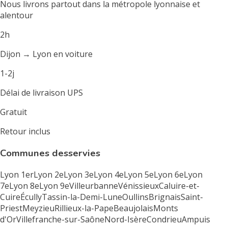
Nous livrons partout dans la métropole lyonnaise et
alentour
2h
Dijon → Lyon en voiture
1-2j
Délai de livraison UPS
Gratuit
Retour inclus
Communes desservies
Lyon 1er
Lyon 2e
Lyon 3e
Lyon 4e
Lyon 5e
Lyon 6e
Lyon
7e
Lyon 8e
Lyon 9e
Villeurbanne
Vénissieux
Caluire-et-
Cuire
Écully
Tassin-la-Demi-Lune
Oullins
Brignais
Saint-
Priest
Meyzieu
Rillieux-la-Pape
Beaujolais
Monts
d'Or
Villefranche-sur-Saône
Nord-Isère
Condrieu
Ampuis